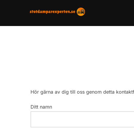
Skip
to
content
Hör gärna av dig till oss genom detta kontaktf
Ditt namn