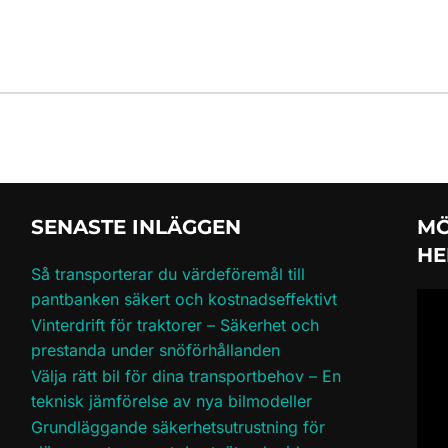
SENASTE INLÄGGEN
MÖ
HE
Så transporterar du värdeföremål till
pantbanken säkert och kostnadseffektivt
Vinterdrift för traktorer – Säkerhet och
prestanda under snöförhållanden
Välja rätt bil för dina transportbehov – En
teknisk jämförelse av nya bilmodeller
Grundläggande säkerhetsutrustning för