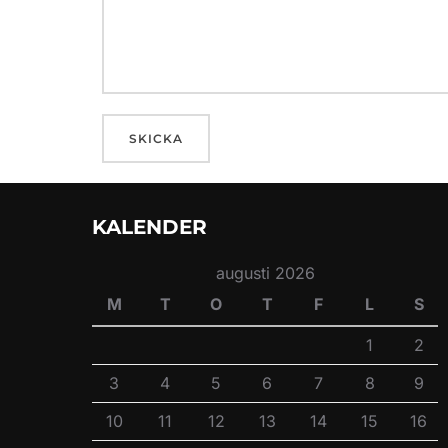
KALENDER
augusti 2026
M
T
O
T
F
L
S
1
2
3
4
5
6
7
8
9
10
11
12
13
14
15
16